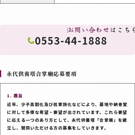
お問い合わせ
はこち
0553-44-1888
永代供養塔合掌廟応募要項
1. 趣旨
近年、少子高齢化及び核家族化などにより、墓地や納骨堂
に対して多様な希望・要望が出されています。これら要望
に応える一つのあり方として、永代供養塔「合掌廟」を建
立し、賛同いただける方の募集をしていきます。