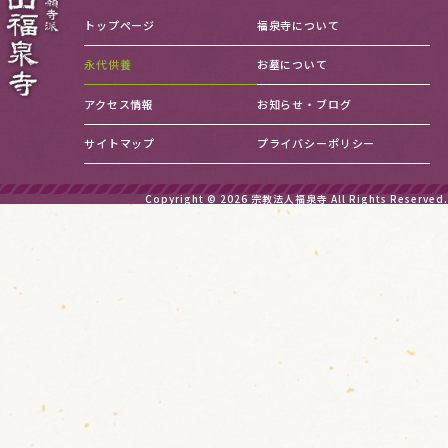
第5条 埋葬・改葬の手続き
この要項は、平成１９年９月１日より適用します。
トップページ
福泉寺について
合掌廟に埋葬又は改葬する場合は、各区市町村の発行する
埋(改)葬許可証を添えて、当法人に届け出るものとする。
永代供養
お墓について
アクセス情報
お知らせ・ブログ
第6条 埋葬者の制限
合掌廟使用者の親族(三親等)以外の者を埋葬できないもの
サイトマップ
プライバシーポリシー
とする。
Copyright © 2026
宗教法人福泉寺
All Rights Reserved.
第7条 使用権の譲渡等の禁止
使用者は、合掌廟使用権を第三者に譲渡等はできないもの
とする。
第8条 使用許可の取り消し
当法人は、使用者が次の事項に該当したときは、合掌廟の
使用許可を取り消すものとする。
(1)許可を受けた目的以外に使用したとき