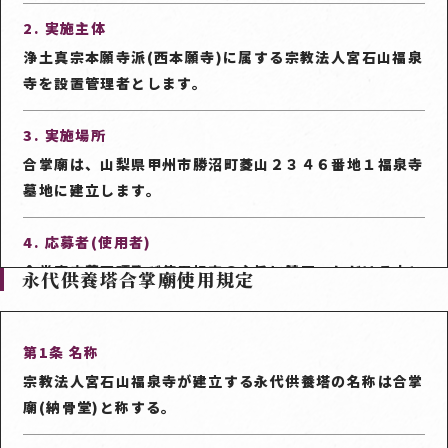
2. 実施主体
浄土真宗本願寺派(西本願寺)に属する宗教法人宮石山福泉
寺を設置管理者とします。
3. 実施場所
合掌廟は、山梨県甲州市勝沼町菱山２３４６番地１福泉寺
墓地に建立します。
4. 応募者(使用者)
合掌廟応募要項及び使用規定の主旨に賛同いただける方と
永代供養塔合掌廟使用規定
します。
5. 使用権の内容
第1条 名称
合掌廟の使用権は、遺骨を納骨した以降合掌廟に安置し、
宗教法人宮石山福泉寺が建立する永代供養塔の名称は合掌
その後合掌廟内に合葬・合祀(遺骨を骨壺から出して、土
廟(納骨堂)と称する。
に還すため合祀墓内に納める方式)することを原則としま