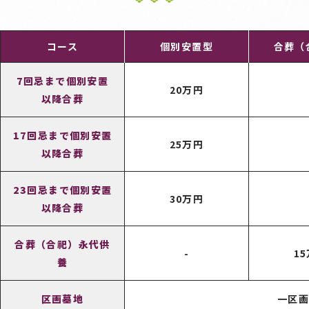
コース
個別安置型
合葬（
7回忌まで個別安置
20万円
以降合葬
17回忌まで個別安置
25万円
以降合葬
23回忌まで個別安置
30万円
以降合葬
合葬（合祀）永代供
-
1
養
区画墓地
一区画