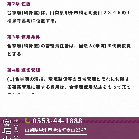
す。
第2条 位置
合掌廟(納骨堂)は、山梨県甲州市勝沼町菱山２３４６の１
6. 分譲基準及び使用懇志
福泉寺墓地に位置する。
(1) 遺骨1基7回忌まで安置し、それ以降合祀する場合
は、懇志20万円とします。
第3条 使用条件
(2) 遺骨1基17回忌まで安置し、それ以降合祀する場合
合掌廟(納骨堂)の管理責任者は、当法人(寺院)の代表役員
は、懇志25万円とします。
とする。
(3) 遺骨1基23回忌まで安置し、それ以降合祀する場合
は、懇志30万円とします。
第4条 運営管理
(4) 遺骨1基一定の年回忌まで安置せず、納骨時に合葬・
(1)合掌廟の清掃、環境整備等の日常管理とそれに付随す
合祀
る事務管理に要する費用は、合掌廟使用懇志をもって充て
るものとする。
7. その他
(2)使用者がその責に帰すべき事由により合掌廟内の付帯
この要項に定めるもののほか、必要な事項は別に定めま
設備等を損傷したときは、自己の責任で復元するものとす
す。
0553-44-1888
る。
山梨県甲州市勝沼町菱山2347
附 則