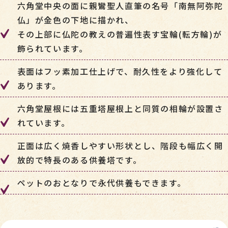
六角堂中央の面に親鸞聖人直筆の名号「南無阿弥陀
仏」が金色の下地に描かれ、
その上部に仏陀の教えの普遍性表す宝輪(転方輪)が
飾られています。
表面はフッ素加工仕上げで、耐久性をより強化して
あります。
六角堂屋根には五重塔屋根上と同質の相輪が設置さ
れています。
正面は広く焼香しやすい形状とし、階段も幅広く開
放的で特長のある供養塔です。
ペットのおとなりで永代供養もできます。