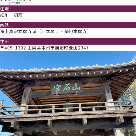
住職
細川 初彦
宗派
浄土真宗本願寺派（西本願寺・築地本願寺）
住所
〒409-1302 山梨県甲州市勝沼町菱山2347